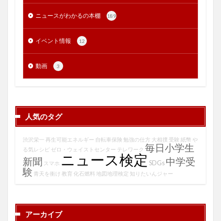
ニュースがわかるの本棚
189
イベント情報
12
動画
3
人気のタグ
渋沢栄一
再生可能エネルギー
自転車保険
勉強の仕方
大相撲
受験
紙幣
や
毎日小学生
る気レシピ
ゼロ・ウェイストセンター
テレワーク
ニュース検定
新聞
中学受
SDGs
スマホ
験
青天を衝け
教育
化石燃料
地図地理検定
知りたいんジャー
アーカイブ