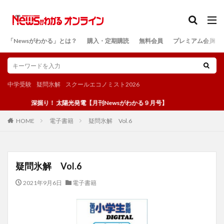
カテゴリー
「Newsがわかる」とは？
購入・定期購読
無料会員
プレミアム会員
検索
中学受験
疑問氷解
スクールエコノミスト2026
深掘り！ 太陽光発電【月刊Newsがわかる９月号】
電子書籍
疑問氷解 Vol.6
HOME
疑問氷解 Vol.6
2021年9月6日
電子書籍