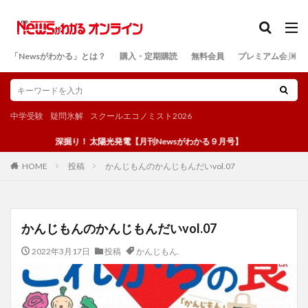
カテゴリー
「Newsがわかる」とは？
購入・定期購読
無料会員
プレミアム会員
検索
中学受験
疑問氷解
スクールエコノミスト2026
深掘り！ 太陽光発電【月刊Newsがわかる９月号】
投稿
かんじもんのかんじもんだいvol.07
HOME
かんじもんのかんじもんだいvol.07
2022年3月17日
投稿
かんじもん.