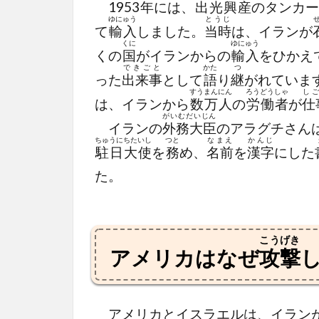
1953
年
には、
出光興産
のタンカー
ゆにゅう
とうじ
て
輸入
しました。
当時
は、イランが
くに
ゆにゅう
くの
国
がイランからの
輸入
をひかえ
できごと
かた
つ
った
出来事
として
語
り
継
がれていま
すう
まんにん
ろうどうしゃ
し
は、イランから
数
万人
の
労働者
が
仕
がいむだいじん
イランの
外務大臣
のアラグチさんは
ちゅうにちたいし
つと
なまえ
かんじ
駐日大使
を
務
め、
名前
を
漢字
にした
た。
こうげき
アメリカはなぜ
攻撃
アメリカとイスラエルは、イラン