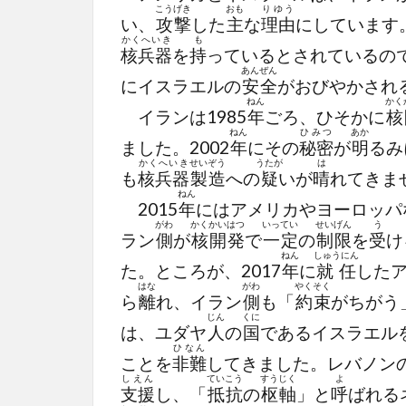
こうげき
おも
りゆう
い、
攻撃
した
主
な
理由
にしています
かくへいき
も
核兵器
を
持
っているとされているの
あんぜん
にイスラエルの
安全
がおびやかされ
ねん
かく
イランは1985
年
ごろ、ひそかに
核
ねん
ひみつ
あか
ました。2002
年
にその
秘密
が
明
るみ
かくへいき
せいぞう
うたが
は
も
核兵器
製造
への
疑
いが
晴
れてきま
ねん
2015
年
にはアメリカやヨーロッパ
がわ
かく
かいはつ
いってい
せいげん
う
ラン
側
が
核
開発
で
一定
の
制限
を
受
け
ねん
しゅうにん
た。ところが、2017
年
に
就任
した
はな
がわ
やくそく
ら
離
れ、イラン
側
も「
約束
がちがう
じん
くに
は、ユダヤ
人
の
国
であるイスラエル
ひなん
ことを
非難
してきました。レバノン
しえん
ていこう
すうじく
よ
支援
し、「
抵抗
の
枢軸
」と
呼
ばれる