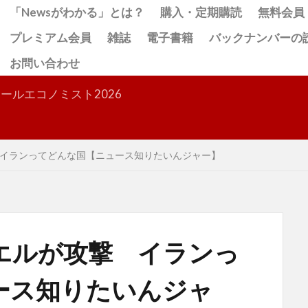
「Newsがわかる」とは？
購入・定期購読
無料会員
プレミアム会員
雑誌
電子書籍
バックナンバーの
お問い合わせ
検索
ールエコノミスト2026
イランってどんな国【ニュース知りたいんジャー】
エルが攻撃 イランっ
ース知りたいんジャ