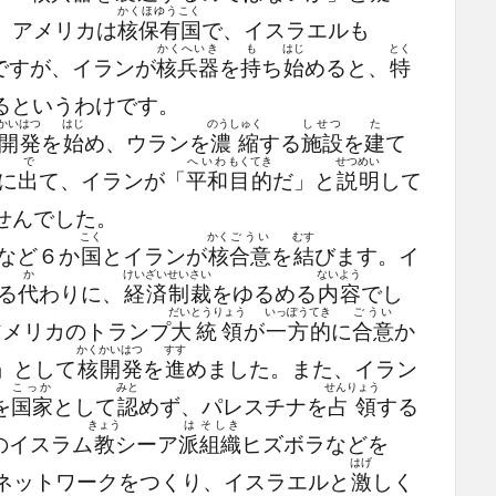
かくほゆうこく
。アメリカは
核保有国
で、イスラエルも
かくへいき
も
はじ
とく
ですが、イランが
核兵器
を
持
ち
始
めると、
特
るというわけです。
かいはつ
はじ
のうしゅく
しせつ
た
開発
を
始
め、ウランを
濃縮
する
施設
を
建
て
で
へいわ
もくてき
せつめい
に
出
て、イランが「
平和
目的
だ」と
説明
して
せんでした。
こく
かく
ごうい
むす
など６か
国
とイランが
核
合意
を
結
びます。イ
か
けいざいせいさい
ないよう
る
代
わりに、
経済制裁
をゆるめる
内容
でし
だいとうりょう
いっぽうてき
ごうい
アメリカのトランプ
大統領
が
一方的
に
合意
か
かく
かいはつ
すす
」として
核
開発
を
進
めました。また、イラン
こっか
みと
せんりょう
を
国家
として
認
めず、パレスチナを
占領
する
きょう
は
そしき
のイスラム
教
シーア
派
組織
ヒズボラなどを
はげ
ネットワークをつくり、イスラエルと
激
しく