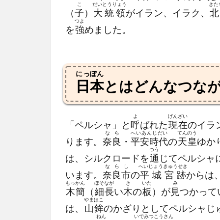
こ
だいとうりょう
きた
（
子
）
大統領
がイラン、イラク、
つよ
を
強
めました。
にっぽん
日本
とはどんなつな
よ
げんざい
「ペルシャ」と
呼
ばれた
現在
のイラ
な
ら
へいあんじだい
てんのう
ります。
奈
良
・
平安時代
の
天皇
ゆか
つう
は、シルクロードを
通
じてペルシャ
ならし
へいじょうきゅうせき
います。
奈良市
の
平城宮跡
からは
もっかん
ほそなが
き
いた
み
木簡
（
細長
い
木
の
板
）が
見
つかって
やまほこ
は、
山鉾
のかざりとしてペルシャじ
ねん
いでみつこうさん