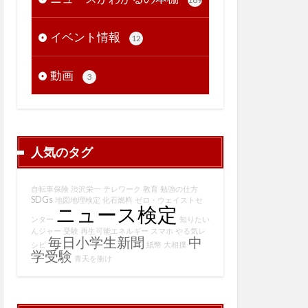
イベント情報
12
動画
3
人気のタグ
自転車保険
渋沢栄一
テレワーク
教育
勉強の仕方
SDGs
地図地理検定
化石燃料
ゼロ・ウェイストセ
ニュース検定
ンター
知りたい
んジャー
受験
再生可能エネルギー
スマホ
やる気レ
毎日小学生新聞
中
シピ
紙幣
大相撲
学受験
青天を衝け