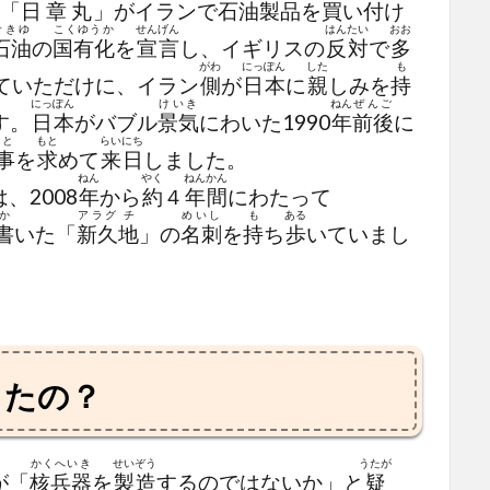
「
日章丸
」がイランで
石油製品
を
買
い
付
け
せきゆ
こくゆうか
せんげん
はんたい
おお
石油
の
国有化
を
宣言
し、イギリスの
反対
で
多
がわ
にっぽん
した
も
ていただけに、イラン
側
が
日本
に
親
しみを
持
にっぽん
けいき
ねん
ぜんご
す。
日本
がバブル
景気
にわいた1990
年
前後
に
ごと
もと
らいにち
事
を
求
めて
来日
しました。
ねん
やく
ねん
かん
、2008
年
から
約
４
年
間
にわたって
か
アラグ
チ
めいし
も
ある
書
いた「
新久
地
」の
名刺
を
持
ち
歩
いていまし
したの？
かくへいき
せいぞう
うたが
が「
核兵器
を
製造
するのではないか」と
疑