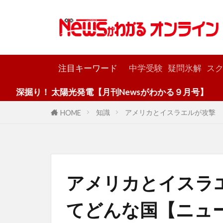
カテゴリー
注目キーワード
中学受験
疑問氷解
スク
 太陽光発電【月刊Newsがわかる９月号】
知識
アメリカとイスラエルが攻撃 
HOME
アメリカとイスラ
てどんな国【ニュ