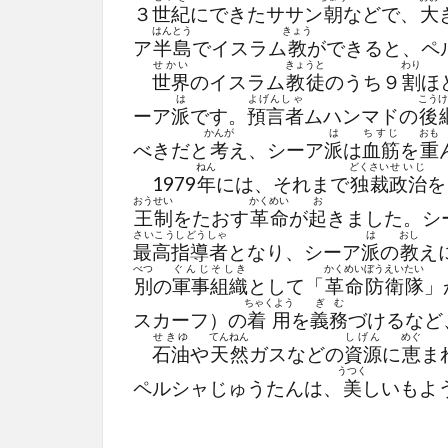
３
世紀
にできたササン
朝
などで、
大
はんとう
きょう
ア
半島
でイスラム
教
ができると、ペ
せかい
きょうと
わり
世界
のイスラム
教徒
のうち９
割
ほ
は
よげんしゃ
こうけ
ーア
派
です。
預言者
ムハンマドの
後
かんが
は
ちすじ
おも
べきだと
考
え、シーア
派
は
血筋
を
重
ねん
どくさい
せいじ
1979
年
には、それまで
独裁
政治
を
おうせい
かくめい
お
王制
をたおす
革命
が
起
きました。シ
さいこうしどうしゃ
は
おし
最高指導者
となり、シーア
派
の
教
え
べつ
ぐんじそしき
かくめい
ぼうえいたい
別
の
軍事組織
として「
革命
防衛隊
」
ちゃくよう
ぎむ
スカーフ）の
着用
を
義務
づけるなど
せきゆ
てんねん
しげん
めぐ
石油
や
天然
ガスなどの
資源
に
恵
ま
うつく
ペルシャじゅうたんは、
美
しいもよ