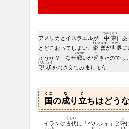
ちゅうとう
アメリカとイスラエルが、
中東
にあ
えいきょう
せかい
とどこおってしまい、
影響
が
世界
に
たたか
お
ょうか？ なぜ
戦
いが
起
きたので
げんじょう
現状
をおさえてみましょう。
くに
な
た
国
の
成
り
立
ちはどう
こだい
よ
イランは
古代
に「ペルシャ」と
呼
せいき
ちょう
おお