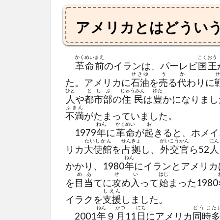
アメリカとはどうい
かくめい
まえ
こくおう
革命
前
のイランは、パーレビ
国王
せきゆ
う
か
た。アメリカに
石油
を
売
る
代
わりに
ひと
としぶ
じゅうみん
ゆた
人
や
都市部
の
住民
は
豊
かになりまし
ふまん
不満
がたまっていました。
ねん
かくめい
お
1979
年
に
革命
が
起
きると、ホメイ
たいしかん
せんきょ
がいこうかん
にん
リカ
大使館
を
占拠
し、
外交官
ら52
人
ねん
かかり、1980
年
にイランとアメリカ
めあ
せ
い
はじ
を
目当
てに
攻
め
入
って
始
まった1980
しえん
イラクを
支援
しました。
ねん
がつ
にち
どうじた
2001
年
９
月
11
日
にアメリカ
同時