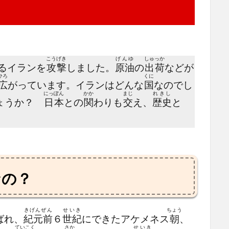
こうげき
げんゆ
しゅっか
るイランを
攻撃
しました。
原油
の
出荷
などが
ひろ
くに
広
がっています。イランはどんな
国
なのでし
にっぽん
かか
まじ
れきし
しょうか？
日本
との
関
わりも
交
え、
歴史
と
なの？
きげんぜん
せいき
ちょう
ばれ、
紀元前
６
世紀
にできたアケメネス
朝
、
ていこく
さか
せいき