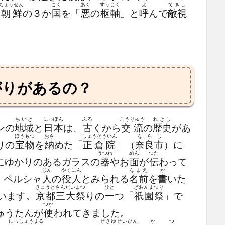
ちょうせん
こく
あく
すうじく
よ
てきし
北朝鮮
の３か
国
を「
悪
の
枢軸
」と
呼
んで
敵視
がりがあるの？
ちいき
にっぽん
ふる
こうりゅう
れきし
ンの
地域
と
日本
は、
古
くから
交流
の
歴史
があ
ほうもつ
おさ
しょうそういん
ならし
りの
宝物
を
納
めた「
正倉院
」（
奈良市
）に
うつわ
めん
つた
にゆかりのあるガラスの
器
やお
面
が
伝
わって
じん
やくにん
なまえ
か
、ペルシャ
人
の
役人
とみられる
名前
を
書
いた
きょうとさんだいまつ
ひと
ぎおんまつり
います。
京都三大祭
りの
一
つ「
祇園祭
」で
つか
ゅうたんが
使
われてきました。
にっしょうまる
せきゆせいひん
か
つ