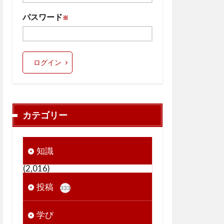
パスワード
※
ログイン
カテゴリー
知識
(2,016)
投稿
333
学び