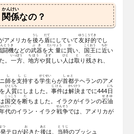
かんけい
う
関係
なの？
うし
だて
ゆうこう
てき
がアメリカを
後
ろ
盾
にしていて
友好
的
でし
せんとうき
ぶき
たいりょう
か
こくおう
ちか
戦闘機
などの
武器
を
大量
に
買
い、
国王
に
近
い
いっぽう
ちほう
まず
ひと
と
のこ
た。
一方
、
地方
や
貧
しい
人
は
取
り
残
され、
し
しじ
がくせい
しゅと
ニ
師
を
支持
する
学生
らが
首都
テヘランのアメ
ひとじち
じけん
かいけつ
にち
を
人質
にしました。
事件
は
解決
までに444
日
こっこう
た
せきゆ
は
国交
を
断
ちました。イラクがイランの
石油
ねん
だい
せんそう
年
代
のイラン・イラク
戦争
では、アメリカが
はつ
お
あと
とうじ
多発
テロが
起
きた
後
は、
当時
のブッシュ