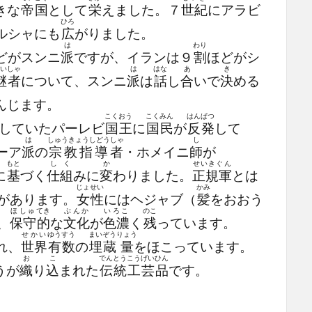
きな
帝国
として
栄
えました。７
世紀
にアラビ
ひろ
ルシャにも
広
がりました。
は
わり
どがスンニ
派
ですが、イランは９
割
ほどがシ
いしゃ
は
はな
あ
き
継者
について、スンニ
派
は
話
し
合
いで
決
める
んじます。
こくおう
こくみん
はんぱつ
していたパーレビ
国王
に
国民
が
反発
して
は
しゅうきょうしどうしゃ
し
ーア
派
の
宗教指導者
・ホメイニ
師
が
もと
しく
か
せいきぐん
に
基
づく
仕組
みに
変
わりました。
正規軍
とは
じょせい
かみ
があります。
女性
にはヘジャブ（
髪
をおおう
ほしゅ
てき
ぶんか
いろこ
のこ
、
保守
的
な
文化
が
色濃
く
残
っています。
せかい
ゆうすう
まいぞう
りょう
れ、
世界
有数
の
埋蔵
量
をほこっています。
お
こ
でんとうこうげいひん
うが
織
り
込
まれた
伝統工芸品
です。