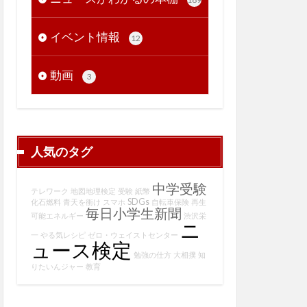
イベント情報
12
動画
3
人気のタグ
中学受験
テレワーク
地図地理検定
受験
紙幣
SDGs
化石燃料
青天を衝け
スマホ
自転車保険
再生
毎日小学生新聞
可能エネルギー
渋沢栄
ニ
一
やる気レシピ
ゼロ・ウェイストセンター
ュース検定
勉強の仕方
大相撲
知
りたいんジャー
教育