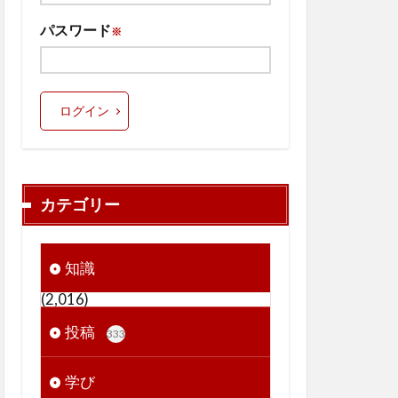
パスワード
※
ログイン
カテゴリー
知識
(2,016)
投稿
333
学び