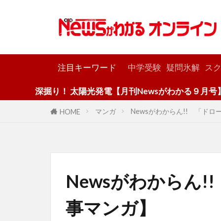
カテゴリー
注目キーワード
中学受験
疑問氷解
スク
陽光発電【月刊Newsがわかる９月号】
マンガ
Newsがわからん!! 「ド
HOME
Newsがわからん
事マンガ】