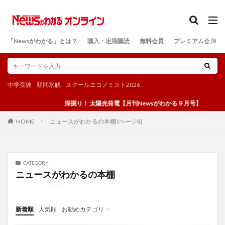
カテゴリー
「Newsがわかる」とは？
購入・定期購読
無料会員
プレミアム会員
検索
中学受験
疑問氷解
スクールエコノミスト2026
深掘り！ 太陽光発電【月刊Newsがわかる９月号】
ニュースがわかるの本棚 (ページ8)
HOME
CATEGORY
ニュースがわかるの本棚
新着順
人気順
お勧めカテゴリ
投稿
学び
マンガ
電子書籍