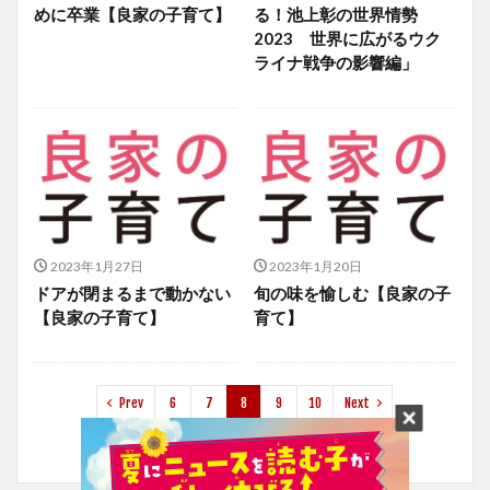
めに卒業【良家の子育て】
る！池上彰の世界情勢
2023 世界に広がるウク
ライナ戦争の影響編」
2023年1月27日
2023年1月20日
ドアが閉まるまで動かない
旬の味を愉しむ【良家の子
【良家の子育て】
育て】
Prev
6
7
8
9
10
Next