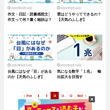
2022年8月16日
2022年8月16日
作文・日記・読書感想文│
雲はどうやってできるの？
作文って何？書く秘訣は？
【天気のふしぎ】
2022年8月14日
2022年8月14日
台風にはなぜ「目」がある
気になる数字「１兆」 輸
のか【天気のふしぎ】
出拡大を目指す
Prev
8
9
10
11
12
Next