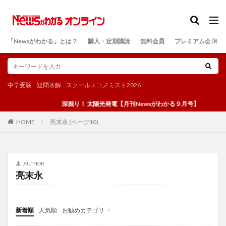
カテゴリー
「Newsがわかる」とは？
購入・定期購読
無料会員
プレミアム会員
検索
中学受験
疑問氷解
スクールエコノミスト2026
深掘り！ 太陽光発電【月刊Newsがわかる９月号】
亮末永 (ページ10)
HOME
AUTHOR
亮末永
新着順
人気順
お勧めカテゴリ
投稿
学び
マンガ
電子書籍