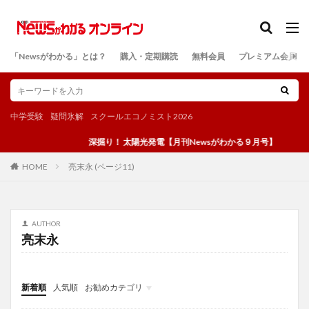
カテゴリー
「Newsがわかる」とは？
購入・定期購読
無料会員
プレミアム会員
検索
中学受験
疑問氷解
スクールエコノミスト2026
深掘り！ 太陽光発電【月刊Newsがわかる９月号】
亮末永 (ページ11)
HOME
AUTHOR
亮末永
新着順
人気順
お勧めカテゴリ
投稿
学び
マンガ
電子書籍