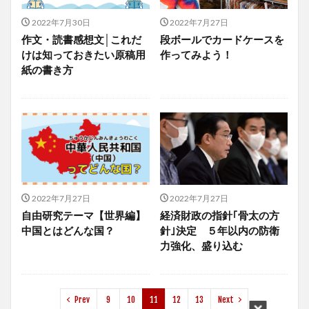
2022年7月30日
2022年7月27日
作文・読書感想文│これだ
段ボールでカードケースを
けは知っておきたい原稿用
作ってみよう！
紙の書き方
2022年7月27日
2022年7月27日
自由研究テーマ【世界編】
経済財政の指針｢骨太の方
中国とはどんな国？
針｣決定 ５年以内の防衛
力強化、盛り込む
Prev
9
10
11
12
13
Next