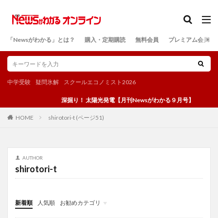
カテゴリー
「Newsがわかる」とは？
購入・定期購読
無料会員
プレミアム会員
検索
中学受験
疑問氷解
スクールエコノミスト2026
深掘り！ 太陽光発電【月刊Newsがわかる９月号】
shirotori-t (ページ51)
HOME
AUTHOR
shirotori-t
新着順
人気順
お勧めカテゴリ
投稿
学び
マンガ
電子書籍