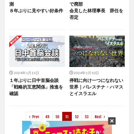
測
で廃部
８年ぶりに見やすい好条件
会見した林理事長 辞任を
否定
2024年1月11日
2024年1月10日
１年ぶりに日中首脳会談
停戦に向け一つになれない
「戦略的互恵関係」推進を
世界｜パレスチナ・ハマス
確認
とイスラエル
Prev
49
50
51
52
53
Next