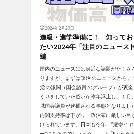
2024年2月23日
進級・進学準備に！ 知ってお
たい2024年「注目のニュース 
編」
国内のニュースには身近な話題がたくさ
りますが、まずは政治 のニュースから。
党 の派閥（国会議員 のグループ）が裏金
くりをしていた疑いが昨年浮上し、１月
職国会議員が逮捕される事態となりまし
内閣支持率は下がり、政治家に厳しい目
けられています。日本も今年、“選挙イヤ
ー”になるのでしょうか。。（「Newsが