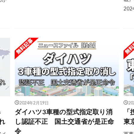
20
2024年2月19日
2
爆
ダイハツ3車種の型式指定取り消
「
れ
し認証不正 国土交通省が是正命
東
令
アメ
軍事