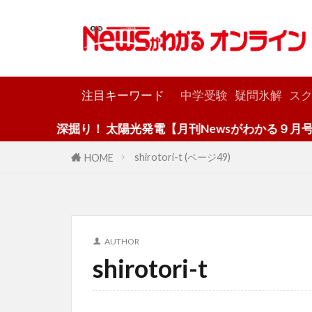
カテゴリー
注目キーワード
中学受験
疑問氷解
スク
深掘り！ 太陽光発電【月刊Newsがわかる９月号】
shirotori-t (ページ49)
HOME
AUTHOR
shirotori-t