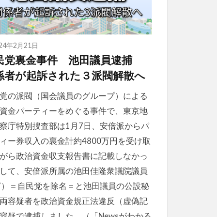
024年2月21日
民党裏金事件 池田議員逮捕
係者が起訴された３派閥解散へ
党の派閥（国会議員のグループ）による
資金パーティーをめぐる事件で、東京地
察庁特別捜査部は1月7日、安倍派からパ
ィー券収入の裏金計約4800万円を受け取
がら政治資金収支報告書に記載しなかっ
して、安倍派所属の池田佳隆衆議院議員
7）＝自民党を除名＝と池田議員の公設秘
両容疑者を政治資金規正法違反（虚偽記
容疑で逮捕しました。（「Newsがわかる