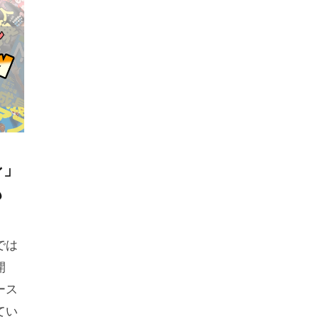
ン」
も
では
開
ース
てい