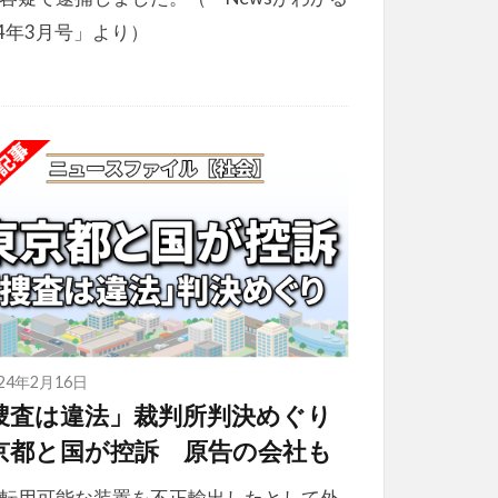
24年3月号」より）
024年2月16日
捜査は違法」裁判所判決めぐり
京都と国が控訴 原告の会社も
転用可能な装置を不正輸出したとして外