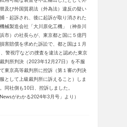
替及び外国貿易法（外為法）違反の疑い
捕・起訴され、後に起訴が取り消された
機械製造会社「大川原化工機」（神奈川
浜市）の社長らが、東京都と国に５億円
損害賠償を求めた訴訟で、都と国は１月
日、警視庁などの捜査を違法と認めた東京
裁判所判決（2023年12月27日）を不服
て東京高等裁判所に控訴（第１審の判決
服として上級裁判所に訴えること）しま
。同社側も10日、控訴しました。
Newsがわかる2024年3月号」より）