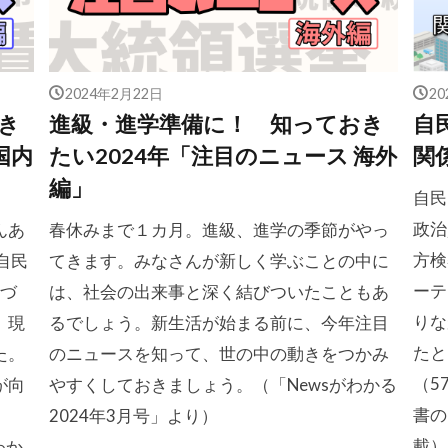
2024年2月22日
2
き
進級・進学準備に！ 知っておき
自
国内
たい2024年「注目のニュース 海外
関
編」
自民
政治
んあ
春休みまで１カ月。進級、進学の季節がやっ
方検
自民
てきます。みなさんが新しく学ぶことの中に
ーテ
 づ
は、社会の出来事と深く結びついたこともあ
りな
、現
るでしょう。新生活が始まる前に、今年注目
たと
た。
のニュースを知って、世の中の動きをつかみ
（5
が向
やすくしておきましょう。（「Newsがわかる
書の
2024年3月号」より）
載）
わか