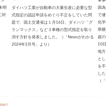
未明
国為
ダイハツ工業が自動車の大量生産に必要な型
に対
で逮
式指定の認証申請をめぐり不正をしていた問
化学
題で、国土交通省は１月16日、ダイハツ「グ
県横
ランマックス」など３車種の型式指定を取り
超の
消す方針を発表しました。（「Newsがわかる
10
2024年3月号」より）
地方
とし
を不
した
（「