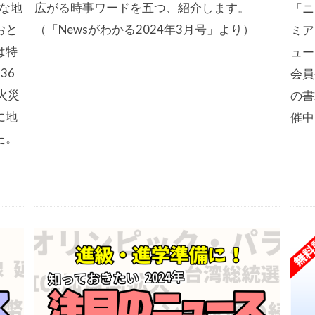
きな地
広がる時事ワードを五つ、紹介します。
「ニ
おと
（「Newsがわかる2024年3月号」より）
ミア
は特
ュー
36
会員
火災
の書
に地
催中
た。