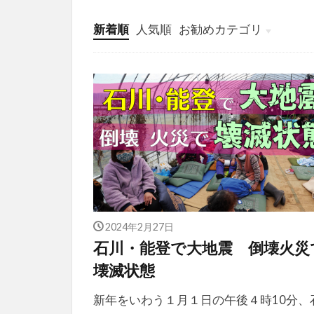
新着順
人気順
お勧めカテゴリ
投稿
学び
マンガ
電子書籍
2024年2月27日
石川・能登で大地震 倒壊火災
壊滅状態
新年をいわう１月１日の午後４時10分、