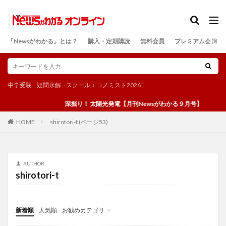
カテゴリー
「Newsがわかる」とは？
購入・定期購読
無料会員
プレミアム会員
検索
中学受験
疑問氷解
スクールエコノミスト2026
深掘り！ 太陽光発電【月刊Newsがわかる９月号】
shirotori-t (ページ53)
HOME
AUTHOR
shirotori-t
新着順
人気順
お勧めカテゴリ
投稿
学び
マンガ
電子書籍