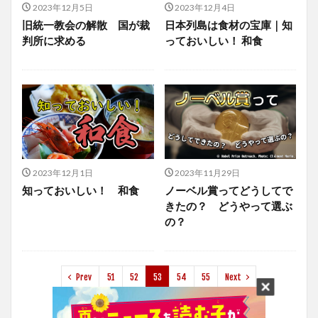
2023年12月5日
2023年12月4日
旧統一教会の解散 国が裁
日本列島は食材の宝庫｜知
判所に求める
っておいしい！ 和食
2023年12月1日
2023年11月29日
知っておいしい！ 和食
ノーベル賞ってどうしてで
きたの？ どうやって選ぶ
の？
Prev
51
52
53
54
55
Next