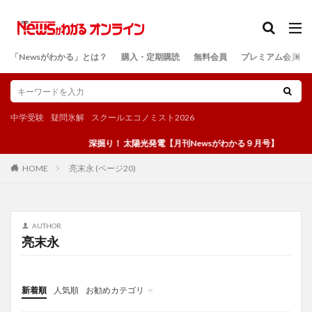
カテゴリー
「Newsがわかる」とは？
購入・定期購読
無料会員
プレミアム会員
検索
中学受験
疑問氷解
スクールエコノミスト2026
深掘り！ 太陽光発電【月刊Newsがわかる９月号】
亮末永 (ページ20)
HOME
AUTHOR
亮末永
新着順
人気順
お勧めカテゴリ
投稿
学び
マンガ
電子書籍