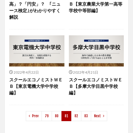
高」？「円安」？ ｢ニュ
Ｂ【東京農業大学第一高等
ース検定｣がわかりやすく
学校中等部編】
解説
2022年4月22日
2022年4月21日
スクールエコノミストＷＥ
スクールエコノミストＷＥ
Ｂ【東京電機大学中学校
Ｂ【多摩大学目黒中学校
編】
編】
Prev
79
80
81
82
83
Next