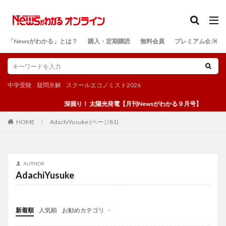
カテゴリー
「Newsがわかる」とは？
購入・定期購読
無料会員
プレミアム会員
検索
中学受験
疑問氷解
スクールエコノミスト2026
深掘り！ 太陽光発電【月刊Newsがわかる９月号】
AdachiYusuke (ページ81)
HOME
AUTHOR
AdachiYusuke
新着順
人気順
お勧めカテゴリ
投稿
学び
マンガ
電子書籍