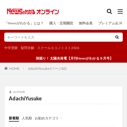
カテゴリー
「Newsがわかる」とは？
購入・定期購読
無料会員
プレミアム会員
検索
中学受験
疑問氷解
スクールエコノミスト2026
深掘り！ 太陽光発電【月刊Newsがわかる９月号】
AdachiYusuke (ページ82)
HOME
AUTHOR
AdachiYusuke
新着順
人気順
お勧めカテゴリ
投稿
学び
マンガ
電子書籍