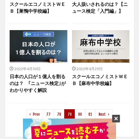
スクールエコノミストＷＥ
大人扱いされるのは？【ニ
Ｂ【巣鴨中学校編】
ュース検定「入門編」】
2022年4月30日
2022年4月29日
日本の人口が１億人を割る
スクールエコノミストＷＥ
のは？ ｢ニュース検定｣が
Ｂ【麻布中学校編】
わかりやすく解説
Prev
77
78
79
80
81
Next