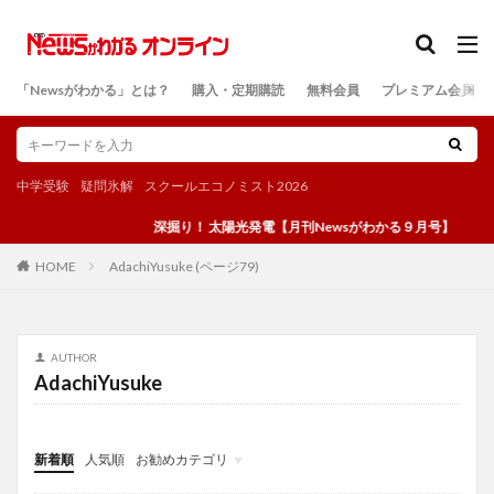
カテゴリー
「Newsがわかる」とは？
購入・定期購読
無料会員
プレミアム会員
検索
中学受験
疑問氷解
スクールエコノミスト2026
深掘り！ 太陽光発電【月刊Newsがわかる９月号】
AdachiYusuke (ページ79)
HOME
AUTHOR
AdachiYusuke
新着順
人気順
お勧めカテゴリ
投稿
学び
マンガ
電子書籍