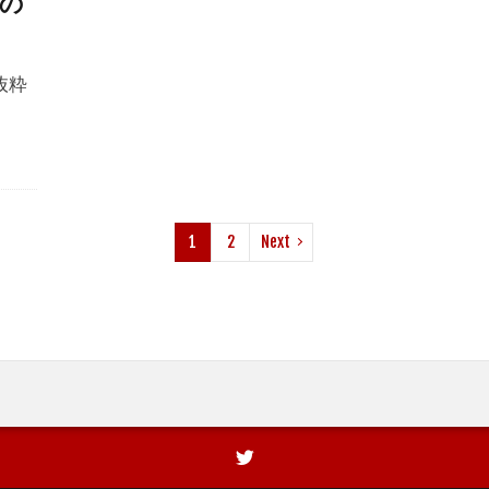
の
抜粋
1
2
Next