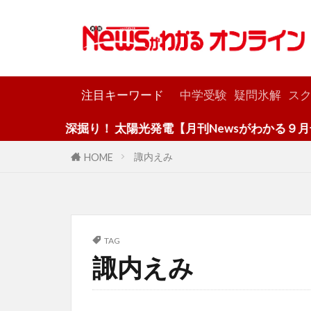
カテゴリー
注目キーワード
中学受験
疑問氷解
スク
深掘り！ 太陽光発電【月刊Newsがわかる９月号】
諏内えみ
HOME
TAG
諏内えみ