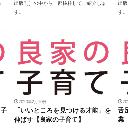
ま
出版刊）の中から一部抜粋してご紹介しま
出版
す。
す。
2023年2月10日
2
の子
「いいところを見つける才能」を
舌
伸ばす【良家の子育て】
業