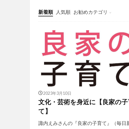
新着順
人気順
お勧めカテゴリ
投稿
学び
マンガ
電子書籍
2023年3月10日
文化・芸術を身近に【良家の子
て】
諏内えみさんの『良家の子育て』（毎日