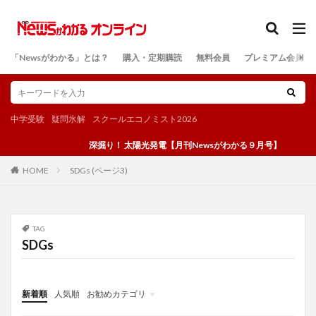
カテゴリー
「Newsがわかる」とは？
購入・定期購読
無料会員
プレミアム会員
検索
中学受験
疑問氷解
スクールエコノミスト2026
深掘り！ 太陽光発電【月刊Newsがわかる９月号】
SDGs (ページ3)
HOME
TAG
SDGs
新着順
人気順
お勧めカテゴリ
投稿
学び
マンガ
電子書籍