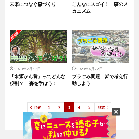
未来につなぐ森づくり
こんなにスゴイ！ 森のメ
カニズム
2023年7月19日
2023年6月22日
「水源かん養」ってどんな
プラごみ問題 皆で考え行
役割？ 森を学ぼう！
動しよう
Prev
1
2
3
4
5
Next