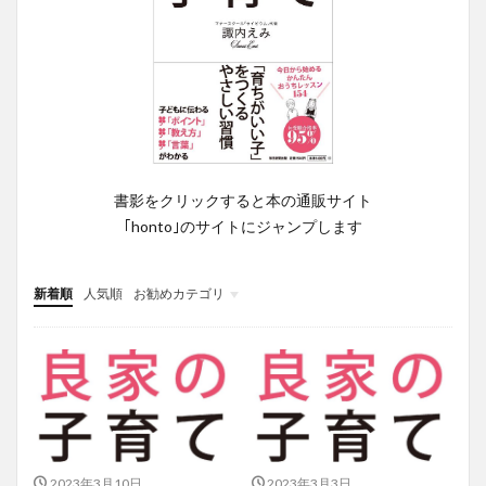
書影をクリックすると本の通販サイト
｢honto｣のサイトにジャンプします
新着順
人気順
お勧めカテゴリ
投稿
学び
マンガ
電子書籍
2023年3月10日
2023年3月3日