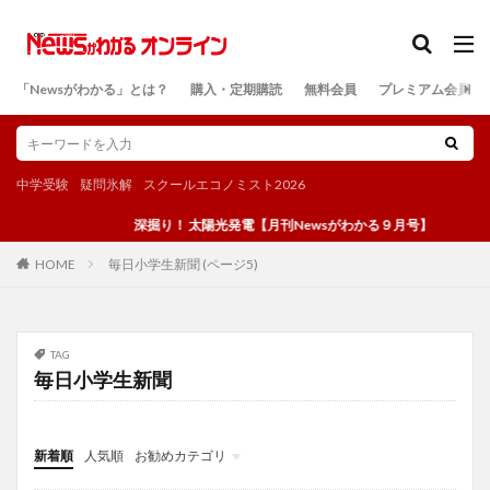
カテゴリー
「Newsがわかる」とは？
購入・定期購読
無料会員
プレミアム会員
検索
中学受験
疑問氷解
スクールエコノミスト2026
深掘り！ 太陽光発電【月刊Newsがわかる９月号】
毎日小学生新聞 (ページ5)
HOME
TAG
毎日小学生新聞
新着順
人気順
お勧めカテゴリ
投稿
学び
マンガ
電子書籍