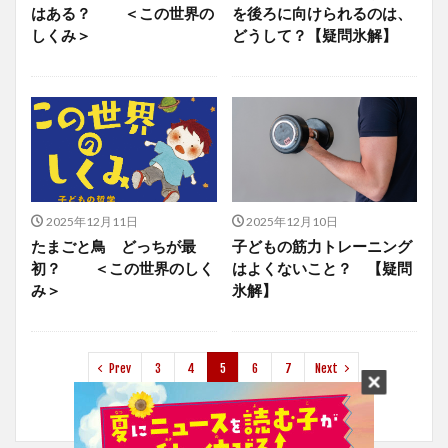
はある？ ＜この世界の
を後ろに向けられるのは、
しくみ＞
どうして？【疑問氷解】
2025年12月11日
2025年12月10日
たまごと鳥 どっちが最
子どもの筋力トレーニング
初？ ＜この世界のしく
はよくないこと？ 【疑問
み＞
氷解】
Prev
3
4
5
6
7
Next