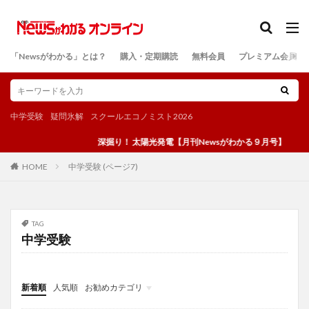
カテゴリー
「Newsがわかる」とは？
購入・定期購読
無料会員
プレミアム会員
検索
中学受験
疑問氷解
スクールエコノミスト2026
深掘り！ 太陽光発電【月刊Newsがわかる９月号】
中学受験 (ページ7)
HOME
TAG
中学受験
新着順
人気順
お勧めカテゴリ
投稿
学び
マンガ
電子書籍