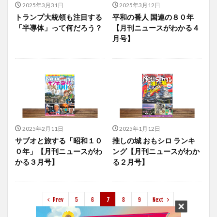
2025年3月31日
2025年3月12日
トランプ大統領も注目する
平和の番人 国連の８０年
「半導体」って何だろう？
【月刊ニュースがわかる４
月号】
2025年2月11日
2025年1月12日
サブオと旅する「昭和１０
推しの城 おもシロ ランキ
０年」【月刊ニュースがわ
ング【月刊ニュースがわか
かる３月号】
る２月号】
Prev
5
6
7
8
9
Next