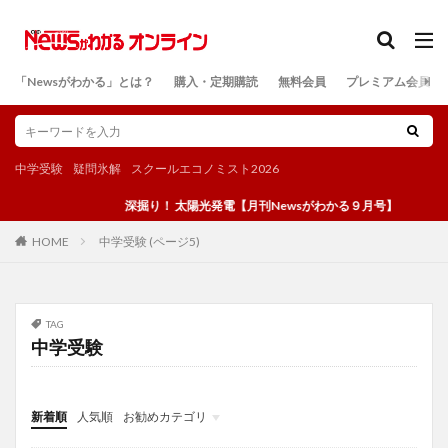
カテゴリー
「Newsがわかる」とは？
購入・定期購読
無料会員
プレミアム会員
検索
中学受験
疑問氷解
スクールエコノミスト2026
深掘り！ 太陽光発電【月刊Newsがわかる９月号】
中学受験 (ページ5)
HOME
TAG
中学受験
新着順
人気順
お勧めカテゴリ
投稿
学び
マンガ
電子書籍