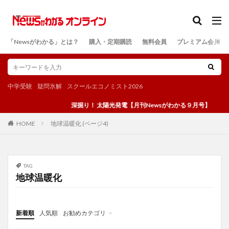
カテゴリー
「Newsがわかる」とは？
購入・定期購読
無料会員
プレミアム会員
検索
中学受験
疑問氷解
スクールエコノミスト2026
深掘り！ 太陽光発電【月刊Newsがわかる９月号】
地球温暖化 (ページ4)
HOME
TAG
地球温暖化
新着順
人気順
お勧めカテゴリ
投稿
学び
マンガ
電子書籍