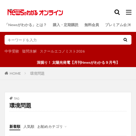
カテゴリー
「Newsがわかる」とは？
購入・定期購読
無料会員
プレミアム会員
検索
中学受験
疑問氷解
スクールエコノミスト2026
深掘り！ 太陽光発電【月刊Newsがわかる９月号】
環境問題
HOME
TAG
環境問題
新着順
人気順
お勧めカテゴリ
投稿
学び
マンガ
電子書籍