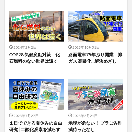
2024年2月2日
2023年10月31日
COP28 気候変動対策 化
路面電車75年ぶり開業 排
石燃料のない世界は遠く
ガス 高齢化…解決めざし
2023年7月27日
2023年6月21日
１日でできる夏休みの自由
地球が危ない！ プラごみ削
研究│二酸化炭素を減らす
減待ったなし