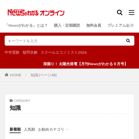
カテゴリー
「Newsがわかる」とは？
購入・定期購読
無料会員
プレミアム会員
検索
中学受験
疑問氷解
スクールエコノミスト2026
深掘り！ 太陽光発電【月刊Newsがわかる９月号】
知識 (ページ48)
HOME
CATEGORY
知識
新着順
人気順
お勧めカテゴリ
投稿
学び
マンガ
電子書籍