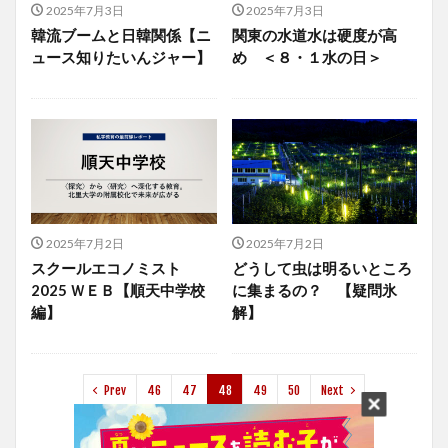
2025年7月3日
2025年7月3日
韓流ブームと日韓関係【ニ
関東の水道水は硬度が高
ュース知りたいんジャー】
め ＜８・１水の日＞
2025年7月2日
2025年7月2日
スクールエコノミスト
どうして虫は明るいところ
2025 ＷＥＢ【順天中学校
に集まるの？ 【疑問氷
編】
解】
Prev
46
47
48
49
50
Next