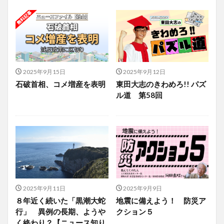
2025年9月15日
2025年9月12日
石破首相、コメ増産を表明
東田大志のきわめろ!! パズ
ル道 第58回
2025年9月11日
2025年9月9日
８年近く続いた「黒潮大蛇
地震に備えよう！ 防災ア
行」 異例の長期、ようや
クション５
く終わり？【ニュース知り