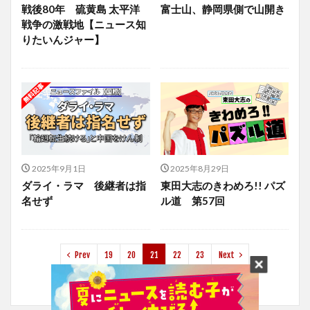
戦後80年 硫黄島 太平洋
富士山、静岡県側で山開き
戦争の激戦地【ニュース知
りたいんジャー】
2025年9月1日
2025年8月29日
ダライ・ラマ 後継者は指
東田大志のきわめろ!! パズ
名せず
ル道 第57回
Prev
19
20
21
22
23
Next