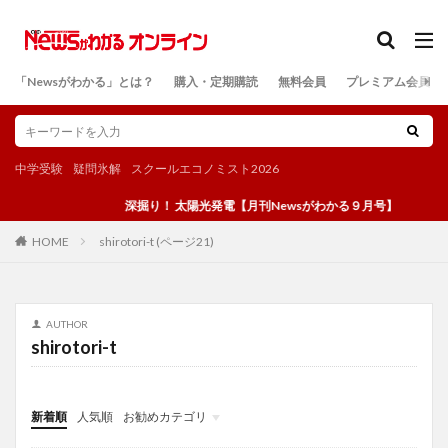
カテゴリー
「Newsがわかる」とは？
購入・定期購読
無料会員
プレミアム会員
検索
中学受験
疑問氷解
スクールエコノミスト2026
深掘り！ 太陽光発電【月刊Newsがわかる９月号】
shirotori-t (ページ21)
HOME
AUTHOR
shirotori-t
新着順
人気順
お勧めカテゴリ
投稿
学び
マンガ
電子書籍