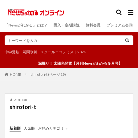
カテゴリー
「Newsがわかる」とは？
購入・定期購読
無料会員
プレミアム会員
検索
中学受験
疑問氷解
スクールエコノミスト2026
深掘り！ 太陽光発電【月刊Newsがわかる９月号】
shirotori-t (ページ19)
HOME
AUTHOR
shirotori-t
新着順
人気順
お勧めカテゴリ
投稿
学び
マンガ
電子書籍