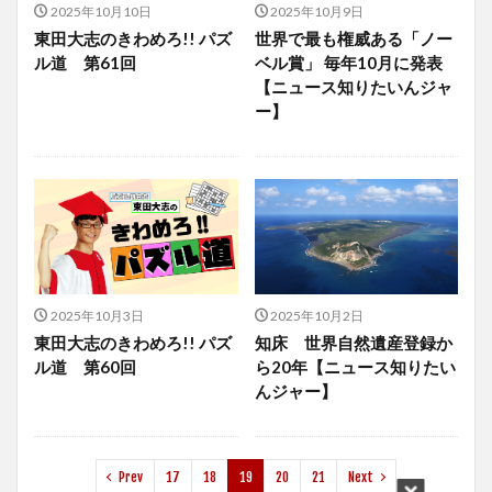
2025年10月10日
2025年10月9日
東田大志のきわめろ!! パズ
世界で最も権威ある「ノー
ル道 第61回
ベル賞」 毎年10月に発表
【ニュース知りたいんジャ
ー】
2025年10月3日
2025年10月2日
東田大志のきわめろ!! パズ
知床 世界自然遺産登録か
ル道 第60回
ら20年【ニュース知りたい
んジャー】
Prev
17
18
19
20
21
Next