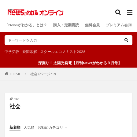
カテゴリー
「Newsがわかる」とは？
購入・定期購読
無料会員
プレミアム会員
検索
中学受験
疑問氷解
スクールエコノミスト2026
深掘り！ 太陽光発電【月刊Newsがわかる９月号】
社会 (ページ59)
HOME
TAG
社会
新着順
人気順
お勧めカテゴリ
投稿
学び
マンガ
電子書籍