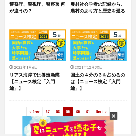
警察庁、警視庁、警察署 何
農村社会学者の記録から、
が違うの？
農村のあり方と歴史を遡る
2022年1月6日
2021年12月30日
リアス海岸では養殖漁業
国土の４分の３を占めるの
【ニュース検定「入門
は【ニュース検定「入門
編」】
編」】
Prev
57
58
59
60
61
Next