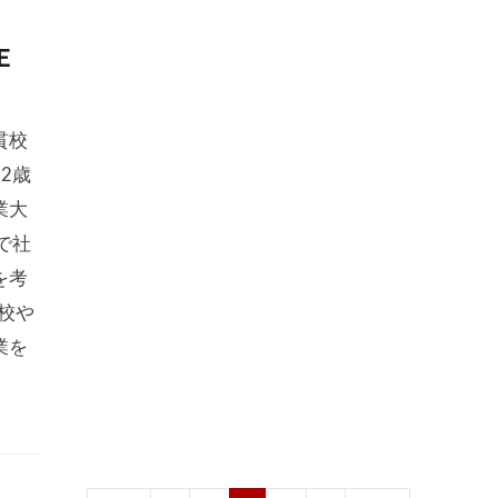
Ｅ
貫校
2歳
業大
で社
を考
校や
業を