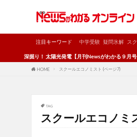
カテゴリー
注目キーワード
中学受験
疑問氷解
スク
深掘り！ 太陽光発電【月刊Newsがわかる９月号】
スクールエコノミスト (ページ7)
HOME
TAG
スクールエコノミ