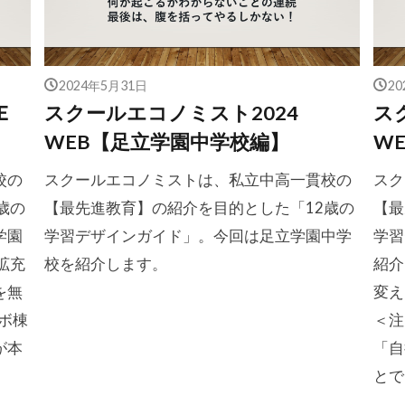
2024年5月31日
2
Ｅ
スクールエコノミスト2024
ス
WEB【足立学園中学校編】
W
校の
スクールエコノミストは、私立中高一貫校の
スク
歳の
【最先進教育】の紹介を目的とした「12歳の
【最
学園
学習デザインガイド」。今回は足立学園中学
学習
拡充
校を紹介します。
紹介
を無
変え
ボ棟
＜注
が本
「自
とで