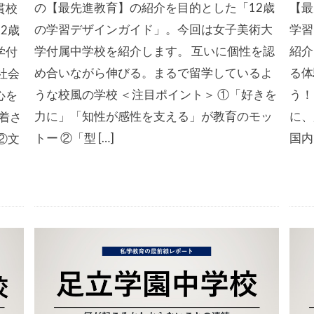
の【最先進教育】の紹介を目的とした「12歳
【最
貫校
の学習デザインガイド」。今回は女子美術大
学習
2歳
学付属中学校を紹介します。 互いに個性を認
紹介
学付
め合いながら伸びる。まるで留学しているよ
る体
社会
うな校風の学校 ＜注目ポイント＞ ①「好きを
う！
心を
力に」「知性が感性を支える」が教育のモッ
に、
着さ
トー ②「型 […]
国内
②文