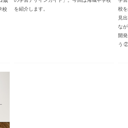
2歳
を紹介します。
校を
学校
見出
なが
開発
う ②