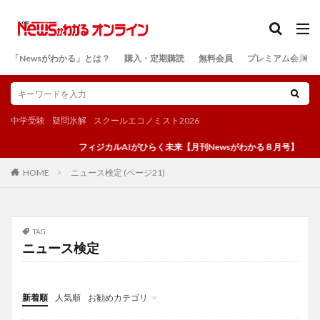
カテゴリー
「Newsがわかる」とは？
購入・定期購読
無料会員
プレミアム会員
検索
中学受験
疑問氷解
スクールエコノミスト2026
フィジカルAIがひらく未来【月刊Newsがわかる８月号】
ニュース検定 (ページ21)
HOME
TAG
ニュース検定
新着順
人気順
お勧めカテゴリ
投稿
学び
マンガ
電子書籍