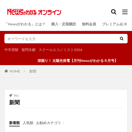
カテゴリー
「Newsがわかる」とは？
購入・定期購読
無料会員
プレミアム会員
検索
中学受験
疑問氷解
スクールエコノミスト2026
深掘り！ 太陽光発電【月刊Newsがわかる９月号】
新聞
HOME
TAG
新聞
新着順
人気順
お勧めカテゴリ
投稿
学び
マンガ
電子書籍