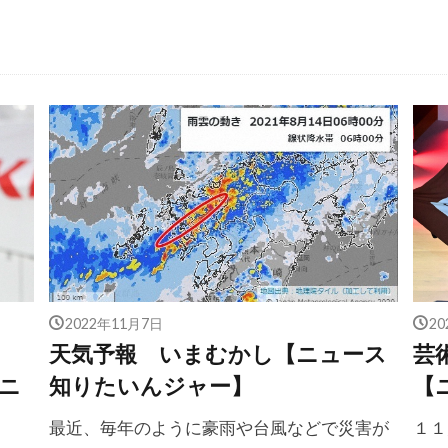
2022年11月7日
2
杯
天気予報 いまむかし【ニュース
芸
ニ
知りたいんジャー】
【
最近、毎年のように豪雨や台風などで災害が
１１