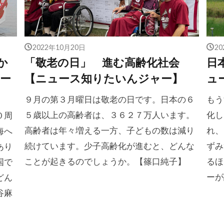
2022年10月20日
2
か
「敬老の日」 進む高齢化社会
日
ー
【ニュース知りたいんジャー】
ュ
９月の第３月曜日は敬老の日です。日本の６
もう
５歳以上の高齢者は、３６２７万人います。
化し
０周
高齢者は年々増える一方、子どもの数は減り
れ、
海へ
続けています。少子高齢化が進むと、どんな
ずみ
あり
ことが起きるのでしょうか。【篠口純子】
るほ
国で
ーが
どん
谷麻