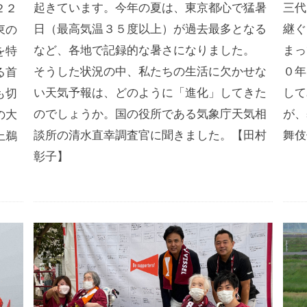
起きています。今年の夏は、東京都心で猛暑
三代
２２
日（最高気温３５度以上）が過去最多となる
継ぐ
東の
など、各地で記録的な暑さになりました。
まっ
を特
そうした状況の中、私たちの生活に欠かせな
０年
る首
い天気予報は、どのように「進化」してきた
して
も切
のでしょうか。国の役所である気象庁天気相
が、
の大
談所の清水直幸調査官に聞きました。【田村
舞伎
上鵜
彰子】