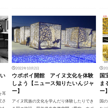
2022年10月2日
2
たい
ウポポイ開館 アイヌ文化を体験
国
しよう【ニュース知りたいんジャ
ま
ー】
ー
を耳
父さ
アイヌ民族の文化を学んだり体験したりでき
国の