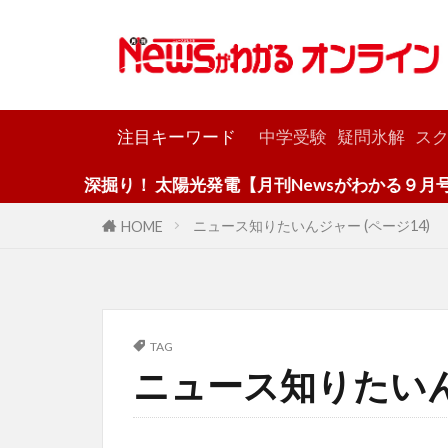
カテゴリー
注目キーワード
中学受験
疑問氷解
スク
深掘り！ 太陽光発電【月刊Newsがわかる９月号】
ニュース知りたいんジャー (ページ14)
HOME
TAG
ニュース知りたい