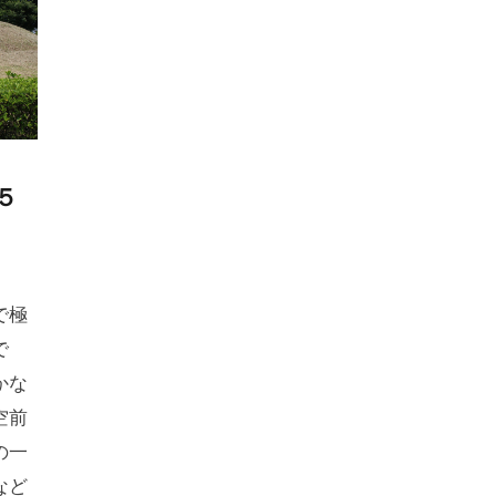
５
ャ
で極
で
かな
空前
の一
など