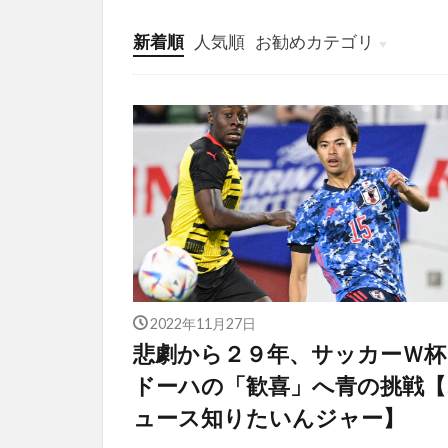
新着順
人気順
お勧めカテゴリ
投稿
学び
マンガ
電子書籍
2022年11月27日
悲劇から２９年、サッカーＷ
ドーハの「歓喜」へ青の挑戦【
ュース知りたいんジャー】