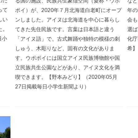
のた
る国の施設、民族共生象徴空間（愛称・ウポ
など
って
ポイ）が、2020年７月北海道白老町にオープ
年の
しい
ンしました。アイヌは北海道を中心に暮らし
会も
た。
てきた先住民族です。言葉は日本語と違う
選ば
日小
「アイヌ語」で、古式舞踊や独特の模様の刺
化庁
しゅう、木彫りなど、固有の文化がありま
希】
す。ウポポイには国立アイヌ民族博物館や国
立民族共生公園などがあり、アイヌ文化を満
喫できます。【野本みどり】（2020年05月
27日掲載毎日小学生新聞より）