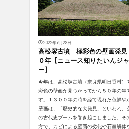
2022年9月28日
高松塚古墳 極彩色の壁画発見
０年【ニュース知りたいんジ
ー】
今年は、高松塚古墳（奈良県明日香村）
彩色の壁画が見つかってから５０年の年
す。１３００年の時を経て現れた色鮮や
壁画は、「歴史的な大発見」といわれ、
の古代史ブームを巻き起こしました。そ
方で、カビによる壁画の劣化や石室解体