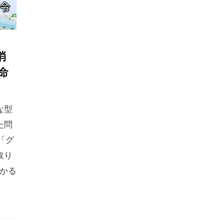
消
命
な型
た問
「グ
取り
わかる