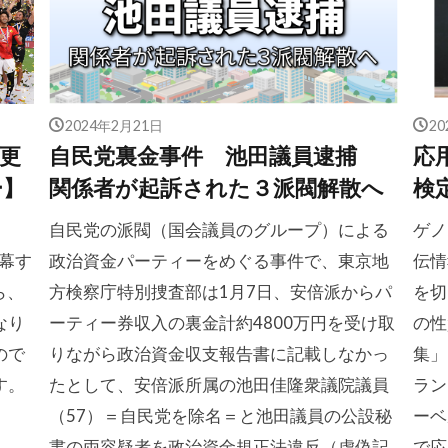
2024年2月21日
2
更
自民党裏金事件 池田議員逮捕
応
ー】
関係者が起訴された３派閥解散へ
検
ま
自民党の派閥（国会議員のグループ）による
ゲノ
幕す
政治資金パーティーをめぐる事件で、東京地
伝情
ら、
方検察庁特別捜査部は1月7日、安倍派からパ
を切
なり
ーティー券収入の裏金計約4800万円を受け取
の性
ので
りながら政治資金収支報告書に記載しなかっ
集」
す。
たとして、安倍派所属の池田佳隆衆議院議員
ラン
（57）＝自民党を除名＝と池田議員の公設秘
ーベ
書の両容疑者を政治資金規正法違反（虚偽記
で応