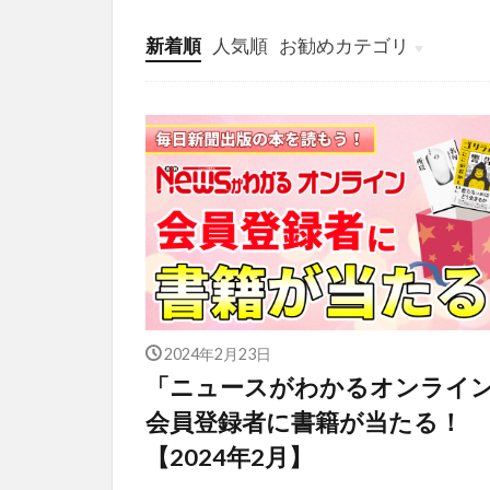
新着順
人気順
お勧めカテゴリ
投稿
学び
マンガ
電子書籍
2024年2月23日
「ニュースがわかるオンライ
会員登録者に書籍が当たる！
【2024年2月】