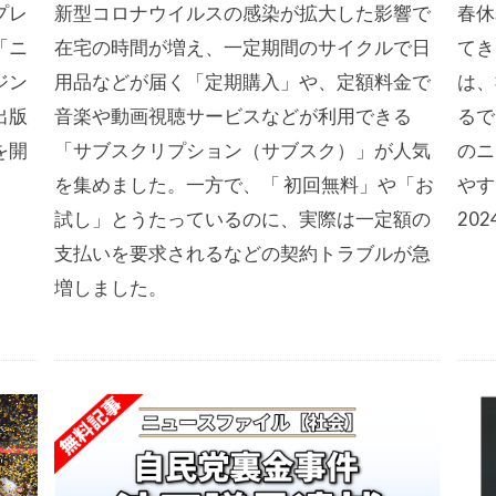
プレ
新型コロナウイルスの感染が拡大した影響で
春休
「ニ
在宅の時間が増え、一定期間のサイクルで日
てき
ジン
用品などが届く「定期購入」や、定額料金で
は、
出版
音楽や動画視聴サービスなどが利用できる
るで
を開
「サブスクリプション（サブスク）」が人気
のニ
。
を集めました。一方で、「 初回無料」や「お
やす
試し」とうたっているのに、実際は一定額の
20
支払いを要求されるなどの契約トラブルが急
増しました。