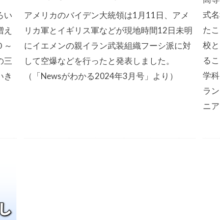
式名
ろい
アメリカのバイデン大統領は1月11日、アメ
たこ
増え
リカ軍とイギリス軍などが現地時間12日未明
校と
０～
にイエメンの親イラン武装組織フーシ派に対
るこ
の三
して空爆などを行ったと発表しました。
学科
いき
（「Newsがわかる2024年3月号」より）
ラン
ニア