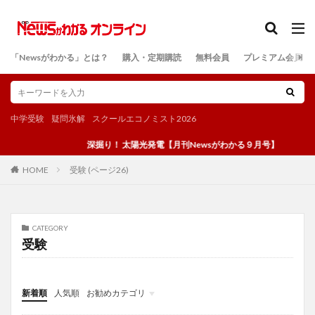
カテゴリー
「Newsがわかる」とは？
購入・定期購読
無料会員
プレミアム会員
検索
中学受験
疑問氷解
スクールエコノミスト2026
深掘り！ 太陽光発電【月刊Newsがわかる９月号】
受験 (ページ26)
HOME
CATEGORY
受験
新着順
人気順
お勧めカテゴリ
投稿
学び
マンガ
電子書籍