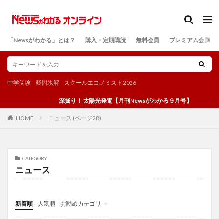
カテゴリー
「Newsがわかる」とは？
購入・定期購読
無料会員
プレミアム会員
検索
中学受験
疑問氷解
スクールエコノミスト2026
深掘り！ 太陽光発電【月刊Newsがわかる９月号】
ニュース (ページ28)
HOME
CATEGORY
ニュース
新着順
人気順
お勧めカテゴリ
投稿
学び
マンガ
電子書籍