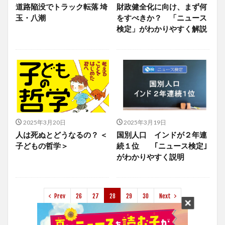
道路陥没でトラック転落 埼
財政健全化に向け、まず何
玉・八潮
をすべきか？ 「ニュース
検定」がわかりやすく解説
2025年3月20日
2025年3月19日
人は死ぬとどうなるの？ ＜
国別人口 インドが２年連
子どもの哲学＞
続１位 ｢ニュース検定｣
がわかりやすく説明
Prev
26
27
28
29
30
Next