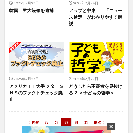
2025年2月28日
2025年2月28日
韓国 尹大統領を逮捕
アラブと中東 「ニュー
ス検定」がわかりやすく解
説
2025年2月27日
2025年2月27日
アメリカＩＴ大手 メタ Ｓ
どうしたら不審者を見抜け
ＮＳのファクトチェック廃
る？ ＜子どもの哲学＞
止
Prev
27
28
29
30
31
Next