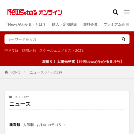
カテゴリー
「Newsがわかる」とは？
購入・定期購読
無料会員
プレミアム会員
検索
中学受験
疑問氷解
スクールエコノミスト2026
深掘り！ 太陽光発電【月刊Newsがわかる９月号】
ニュース (ページ29)
HOME
CATEGORY
ニュース
新着順
人気順
お勧めカテゴリ
投稿
学び
マンガ
電子書籍