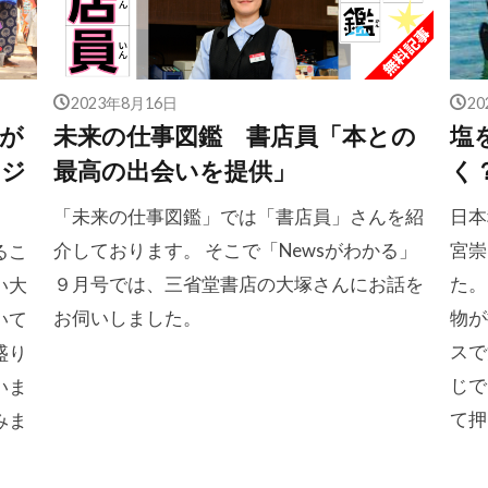
2023年8月16日
2
が
未来の仕事図鑑 書店員「本との
塩
んジ
最高の出会いを提供」
く
「未来の仕事図鑑」では「書店員」さんを紹
日本
介しております。 そこで「Newsがわかる」
宮崇
るこ
９月号では、三省堂書店の大塚さんにお話を
た。
い大
お伺いしました。
物が
いて
スで
盛り
じで
いま
て押
みま