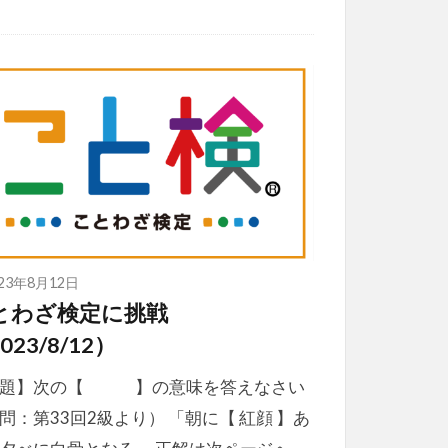
023年8月12日
とわざ検定に挑戦
023/8/12）
問題】次の【 】の意味を答えなさい
問：第33回2級より） 「朝に【 紅顔 】あ