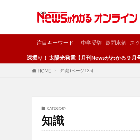
カテゴリー
注目キーワード
中学受験
疑問氷解
スク
深掘り！ 太陽光発電【月刊Newsがわかる９月号】
知識 (ページ125)
HOME
CATEGORY
知識