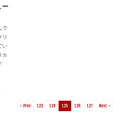
ュー
んで
メリ
てい
６カ
す
Prev
123
124
125
126
127
Next