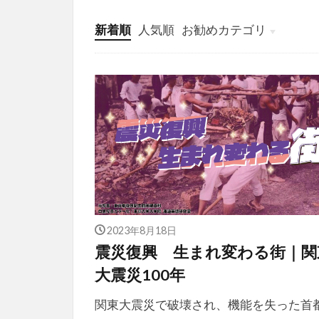
新着順
人気順
お勧めカテゴリ
投稿
学び
マンガ
電子書籍
2023年8月18日
震災復興 生まれ変わる街｜関
大震災100年
関東大震災で破壊され、機能を失った首