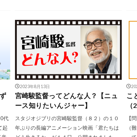
2023年8月13日
2
ず
宮崎駿監督ってどんな人？【ニュ
こ
ース知りたいんジャー】
（2
0代
スタジオジブリの宮崎駿監督（８２）の１０
【
て起
年ぶりの長編アニメーション映画「君たちは
（難