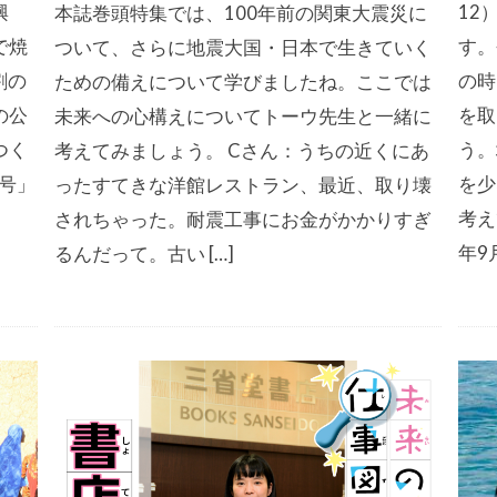
興
12
本誌巻頭特集では、100年前の関東大震災に
で焼
す。
ついて、さらに地震大国・日本で生きていく
割の
の時
ための備えについて学びましたね。ここでは
の公
を取
未来への心構えについてトーウ先生と一緒に
つく
う。
考えてみましょう。 Cさん：うちの近くにあ
月号」
を少
ったすてきな洋館レストラン、最近、取り壊
考え
されちゃった。耐震工事にお金がかかりすぎ
年9
るんだって。古い […]