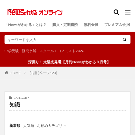
カテゴリー
「Newsがわかる」とは？
購入・定期購読
無料会員
プレミアム会員
検索
中学受験
疑問氷解
スクールエコノミスト2026
深掘り！ 太陽光発電【月刊Newsがわかる９月号】
知識 (ページ123)
HOME
CATEGORY
知識
新着順
人気順
お勧めカテゴリ
投稿
学び
マンガ
電子書籍