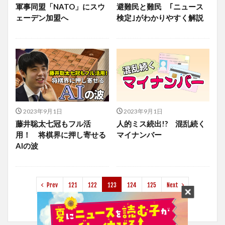
軍事同盟「NATO」にスウ
避難民と難民 ｢ニュース
ェーデン加盟へ
検定｣がわかりやすく解説
2023年9月1日
2023年9月1日
藤井聡太七冠もフル活
人的ミス続出!? 混乱続く
用！ 将棋界に押し寄せる
マイナンバー
AIの波
Prev
121
122
123
124
125
Next