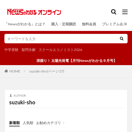
カテゴリー
「Newsがわかる」とは？
購入・定期購読
無料会員
プレミアム会員
検索
中学受験
疑問氷解
スクールエコノミスト2026
深掘り！ 太陽光発電【月刊Newsがわかる９月号】
suzuki-sho (ページ17)
HOME
AUTHOR
suzuki-sho
新着順
人気順
お勧めカテゴリ
投稿
学び
マンガ
電子書籍