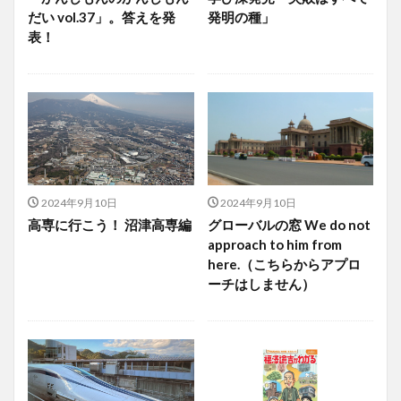
だい vol.37」。答えを発
発明の種」
表！
2024年9月10日
2024年9月10日
高専に行こう！ 沼津高専編
グローバルの窓 We do not
approach to him from
here.（こちらからアプロ
ーチはしません）