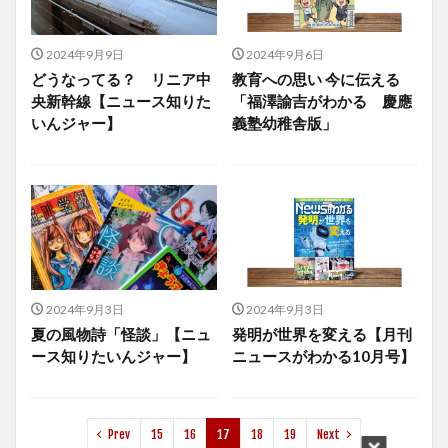
2024年9月9日
2024年9月6日
どうなってる？ リニア中
教育への思い 今に伝える
央新幹線【ニュース知りた
「福澤諭吉がわかる 慶應
いんジャー】
義塾幼稚舎版」
2024年9月3日
2024年9月3日
夏の風物詩「怪談」【ニュ
発明が世界を変える【月刊
ース知りたいんジャー】
ニュースがわかる10月号】
Prev
15
16
17
18
19
Next