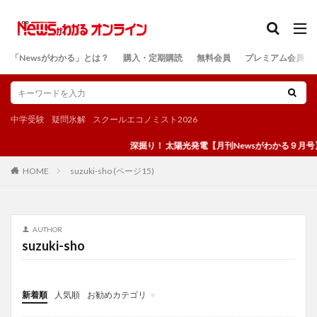
カテゴリー
「Newsがわかる」とは？
購入・定期購読
無料会員
プレミアム会員
検索
中学受験
疑問氷解
スクールエコノミスト2026
深掘り！ 太陽光発電【月刊Newsがわかる９月号】
suzuki-sho (ページ15)
HOME
AUTHOR
suzuki-sho
新着順
人気順
お勧めカテゴリ
投稿
学び
マンガ
電子書籍