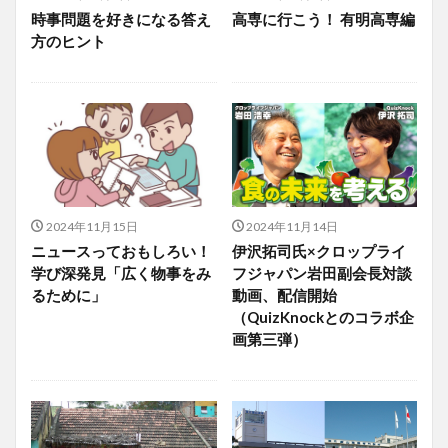
時事問題を好きになる答え
高専に行こう！ 有明高専編
方のヒント
2024年11月15日
2024年11月14日
ニュースっておもしろい！
伊沢拓司氏×クロップライ
学び深発見「広く物事をみ
フジャパン岩田副会長対談
るために」
動画、配信開始
（QuizKnockとのコラボ企
画第三弾）