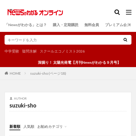
カテゴリー
「Newsがわかる」とは？
購入・定期購読
無料会員
プレミアム会員
検索
中学受験
疑問氷解
スクールエコノミスト2026
深掘り！ 太陽光発電【月刊Newsがわかる９月号】
suzuki-sho (ページ18)
HOME
AUTHOR
suzuki-sho
新着順
人気順
お勧めカテゴリ
投稿
学び
マンガ
電子書籍