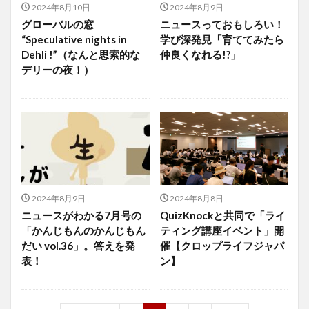
2024年8月10日
2024年8月9日
グローバルの窓
ニュースっておもしろい！
“Speculative nights in
学び深発見「育ててみたら
Dehli !”（なんと思索的な
仲良くなれる!?」
デリーの夜！）
2024年8月9日
2024年8月8日
ニュースがわかる7月号の
QuizKnockと共同で「ライ
「かんじもんのかんじもん
ティング講座イベント」開
だい vol.36」。答えを発
催【クロップライフジャパ
表！
ン】