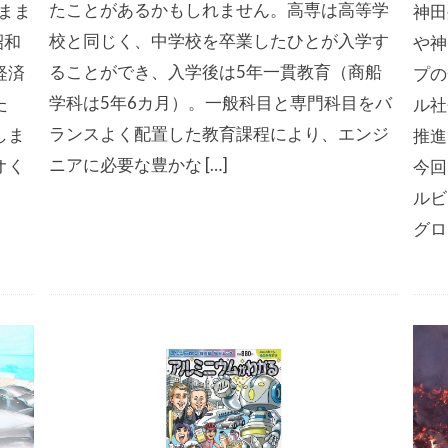
たことがあるかもしれません。高専は高等学
まま
神田
校と同じく、中学校を卒業したひとが入学す
昭和
や神
ることができ、入学後は5年一貫教育（商船
経済
プの
学科は5年6カ月）。一般科目と専門科目をバ
た
ル社
ランスよく配置した教育課程により、エンジ
しま
推進
ニアに必要な豊かな […]
オく
今回
ルビ
グロ