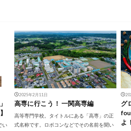
2025年2月11日
2
」
高専に行こう！ 一関高専編
グロ
】
fou
高等専門学校。タイトルにある「高専」の正
よ！
式名称です。ロボコンなどでその名前を聞い
でい