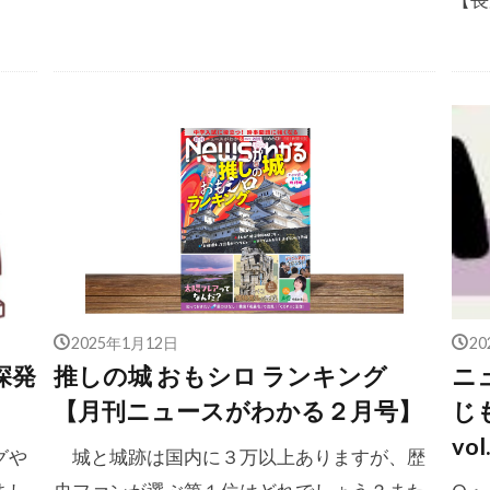
2025年1月12日
2
深発
推しの城 おもシロ ランキング
ニ
」
【月刊ニュースがわかる２月号】
じ
vo
グや
城と城跡は国内に３万以上ありますが、歴