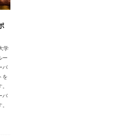
ポ
大学
ルー
ーバ
トを
す。
ーバ
す。