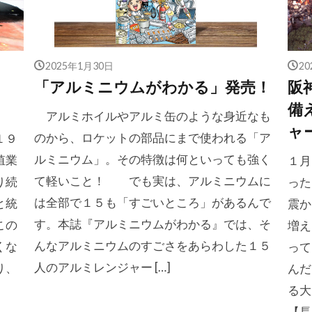
2025年1月30日
2
「アルミニウムがわかる」発売！
阪
】
備
アルミホイルやアルミ缶のような身近なも
ャ
のから、ロケットの部品にまで使われる「ア
１９
ルミニウム」。その特徴は何といっても強く
殖業
１月
て軽いこと！ でも実は、アルミニウムに
り続
った
は全部で１５も「すごいところ」があるんで
と統
震か
す。本誌『アルミニウムがわかる』では、そ
この
増え
んなアルミニウムのすごさをあらわした１５
くな
って
人のアルミレンジャー […]
り、
んだ
る大
【長