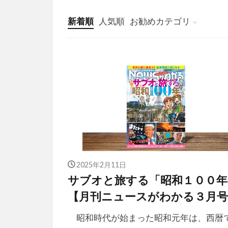
新着順
人気順
お勧めカテゴリ
投稿
学び
マンガ
電子書籍
2025年2月11日
サブオと旅する「昭和１００年
【月刊ニュースがわかる３月号
昭和時代が始まった昭和元年は、西暦