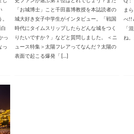
まし
史ファンが選ぶ第１位はどれでしょう？また
Q：
い
「お城博士」こと千田嘉博教授を本誌読者の
まら
う。
城大好き女子中学生がインタビュー。「戦国
べ!
面白
時代にタイムスリップしたらどんな城をつく
「混
かっ
りたいですか？」などと質問しました。 ＜ニ
ね。
なっ
ュース特集＞太陽フレアってなんだ？太陽の
表面で起こる爆発「 […]