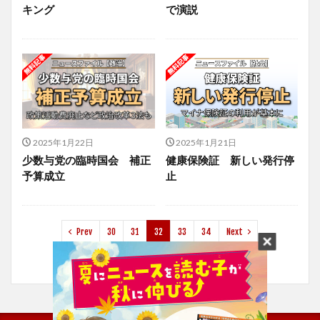
キング
で演説
2025年1月22日
2025年1月21日
少数与党の臨時国会 補正
健康保険証 新しい発行停
予算成立
止
Prev
30
31
32
33
34
Next