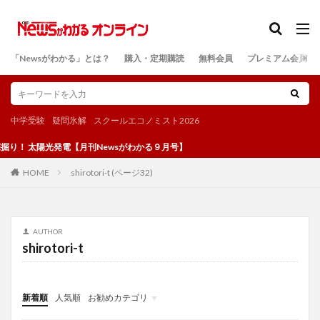
カテゴリー
「Newsがわかる」とは？
購入・定期購読
無料会員
プレミアム会員
検索
中学受験
疑問氷解
スクールエコノミスト2026
り！ 太陽光発電【月刊Newsがわかる９月号】
shirotori-t (ページ32)
HOME
AUTHOR
shirotori-t
新着順
人気順
お勧めカテゴリ
投稿
学び
マンガ
電子書籍