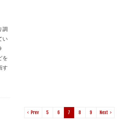
」
り調
てい
９
どを
画す
Prev
5
6
7
8
9
Next