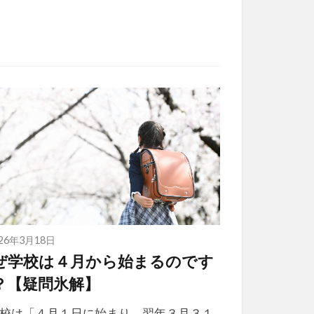
026年3月18日
ぜ学校は４月から始まるのです
？【疑問氷解】
校は「４月１日に始まり、翌年３月３１