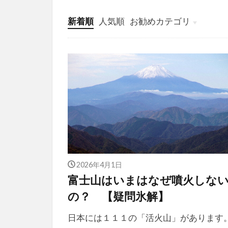
新着順
人気順
お勧めカテゴリ
投稿
学び
マンガ
電子書籍
2026年4月1日
富士山はいまはなぜ噴火しな
の？ 【疑問氷解】
日本には１１１の「活火山」があります