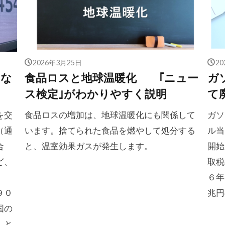
2026年3月25日
2
、な
食品ロスと地球温暖化 ｢ニュー
ガ
ス検定｣がわかりやすく説明
を交
食品ロスの増加は、地球温暖化にも関係して
ガソ
（通
います。捨てられた食品を燃やして処分する
ル当
合
と、温室効果ガスが発生します。
開始
ど、
取税
」
６年
９０
兆円
国の
」と