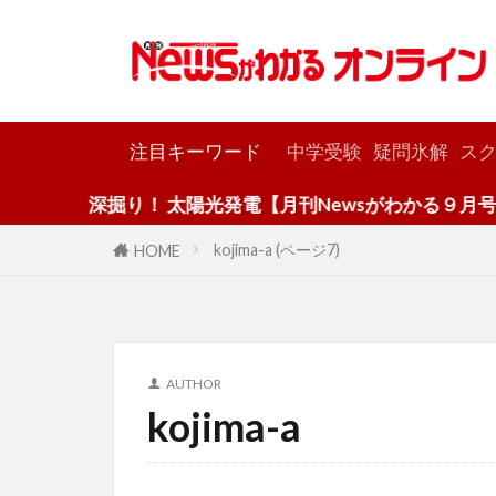
カテゴリー
注目キーワード
中学受験
疑問氷解
スク
深掘り！ 太陽光発電【月刊Newsがわかる９月号】
kojima-a (ページ7)
HOME
AUTHOR
kojima-a