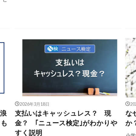
2026年3月18日
2
浪
支払いはキャッシュレス？ 現
な
そも
金？ ｢ニュース検定｣がわかりや
か
すく説明
小学