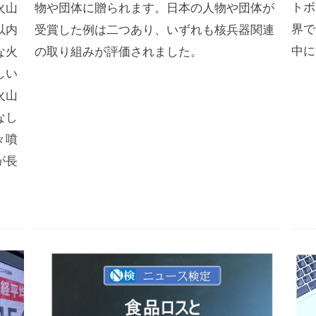
トボ
火山
物や団体に贈られます。日本の人物や団体が
界で
以内
受賞した例は二つあり、いずれも核兵器関連
中に
な火
の取り組みが評価されました。
しい
火山
なし
々噴
が長