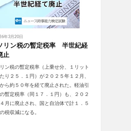
026年3月20日
ソリン税の暫定税率 半世紀経
て廃止
リン税の暫定税率（上乗せ分、１リット
たり２５．１円）が２０２５年１２月、
から約５０年を経て廃止された。軽油引
の暫定税率（同１７．１円）も、２０２
４月に廃止され、国と自治体で計１．５
の税収減になる。