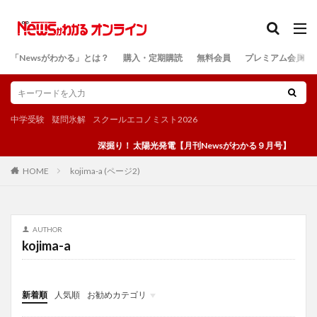
カテゴリー
「Newsがわかる」とは？
購入・定期購読
無料会員
プレミアム会員
検索
中学受験
疑問氷解
スクールエコノミスト2026
深掘り！ 太陽光発電【月刊Newsがわかる９月号】
kojima-a (ページ2)
HOME
AUTHOR
kojima-a
新着順
人気順
お勧めカテゴリ
投稿
学び
マンガ
電子書籍