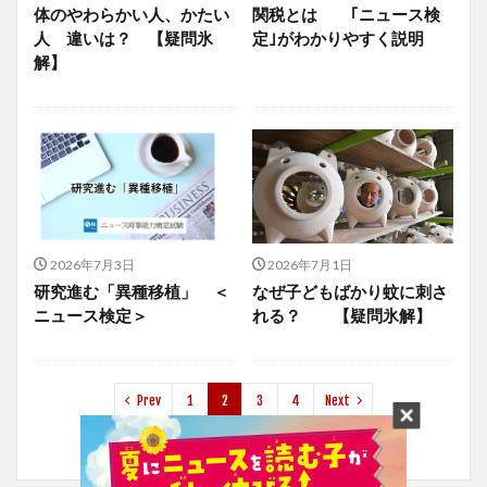
体のやわらかい人、かたい
関税とは ｢ニュース検
人 違いは？ 【疑問氷
定｣がわかりやすく説明
解】
2026年7月3日
2026年7月1日
研究進む「異種移植」 ＜
なぜ子どもばかり蚊に刺さ
ニュース検定＞
れる？ 【疑問氷解】
Prev
1
2
3
4
Next