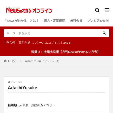
カテゴリー
「Newsがわかる」とは？
購入・定期購読
無料会員
プレミアム会員
検索
中学受験
疑問氷解
スクールエコノミスト2026
深掘り！ 太陽光発電【月刊Newsがわかる９月号】
AdachiYusuke (ページ31)
HOME
AUTHOR
AdachiYusuke
新着順
人気順
お勧めカテゴリ
投稿
学び
マンガ
電子書籍