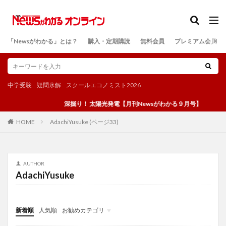
カテゴリー
「Newsがわかる」とは？
購入・定期購読
無料会員
プレミアム会員
検索
中学受験
疑問氷解
スクールエコノミスト2026
深掘り！ 太陽光発電【月刊Newsがわかる９月号】
AdachiYusuke (ページ33)
HOME
AUTHOR
AdachiYusuke
新着順
人気順
お勧めカテゴリ
投稿
学び
マンガ
電子書籍