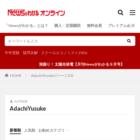
カテゴリー
「Newsがわかる」とは？
購入・定期購読
無料会員
プレミアム会員
検索
中学受験
疑問氷解
スクールエコノミスト2026
深掘り！ 太陽光発電【月刊Newsがわかる９月号】
AdachiYusuke (ページ23)
HOME
AUTHOR
AdachiYusuke
新着順
人気順
お勧めカテゴリ
投稿
学び
マンガ
電子書籍