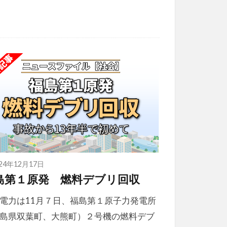
024年12月17日
島第１原発 燃料デブリ回収
電力は11月７日、福島第１原子力発電所
島県双葉町、大熊町）２号機の燃料デブ