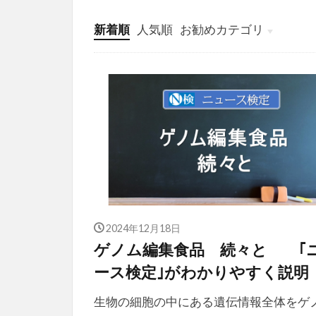
新着順
人気順
お勧めカテゴリ
投稿
学び
マンガ
電子書籍
2024年12月18日
ゲノム編集食品 続々と ｢
ース検定｣がわかりやすく説明
生物の細胞の中にある遺伝情報全体をゲ