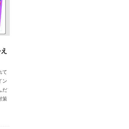
かえ
）
れて
イン
んだ
対策