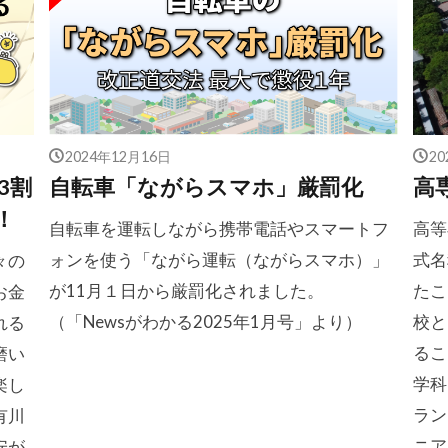
2024年12月16日
2
3割
自転車「ながらスマホ」厳罰化
高
！
自転車を運転しながら携帯電話やスマートフ
高等
ォンを使う「ながら運転（ながらスマホ）」
式名
々の
が11月１日から厳罰化されました。
たこ
お金
（「Newsがわかる2025年1月号」より）
校と
れる
るこ
磨い
学科
楽し
ラン
有川
ニア
安が