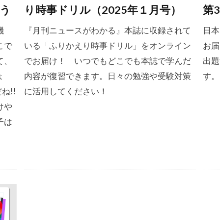
う
り時事ドリル（2025年１月号）
第3
機
『月刊ニュースがわかる』本誌に収録されて
日本
こで
いる「ふりかえり時事ドリル」をオンライン
お届
て、
でお届け！ いつでもどこでも本誌で学んだ
出題
ょ
内容が復習できます。日々の勉強や受験対策
す。
ね!!
に活用してください！
けや
子は