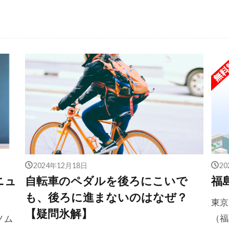
2024年12月18日
2
ニュ
自転車のペダルを後ろにこいで
福
も、後ろに進まないのはなぜ？
東京
【疑問氷解】
（福
ノム