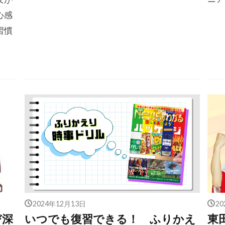
心感
習慣
2024年12月13日
2
び深
いつでも復習できる！ ふりかえ
東