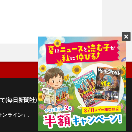
て(毎日新聞社)
オンライン」
.