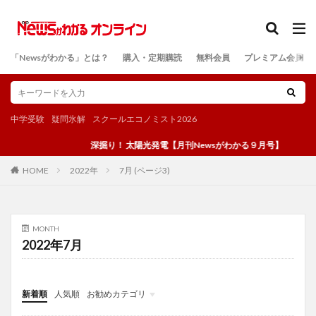
カテゴリー
「Newsがわかる」とは？
購入・定期購読
無料会員
プレミアム会員
検索
中学受験
疑問氷解
スクールエコノミスト2026
深掘り！ 太陽光発電【月刊Newsがわかる９月号】
2022年
7月 (ページ3)
HOME
MONTH
2022年7月
新着順
人気順
お勧めカテゴリ
投稿
学び
マンガ
電子書籍