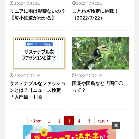
2022年7月22日
2022年7月22日
リニアに雨は影響ないの？
ことわざ検定に挑戦！
【毎小鉄道がわかる】
（2022/7/22）
2022年7月21日
2022年7月21日
サステナブルなファッショ
国花や国鳥など「国〇〇」
ンとは？【ニュース検定
って？
「入門編」】￼
Prev
1
2
3
4
5
Next