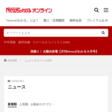
カテゴリー
「Newsがわかる」とは？
購入・定期購読
無料会員
プレミアム会員
検索
中学受験
疑問氷解
スクールエコノミスト2026
深掘り！ 太陽光発電【月刊Newsがわかる９月号】
ニュース (ページ67)
HOME
CATEGORY
ニュース
新着順
人気順
お勧めカテゴリ
投稿
学び
マンガ
電子書籍