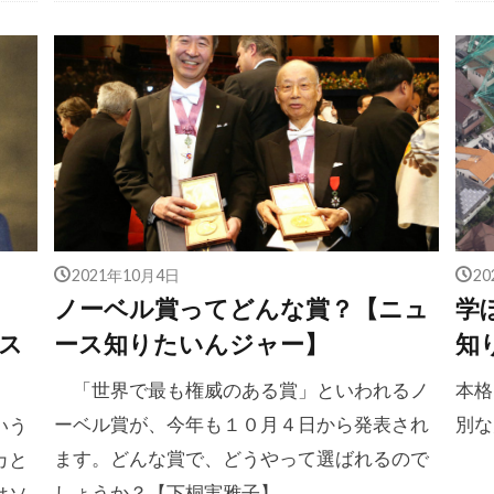
2021年10月4日
2
ノーベル賞ってどんな賞？【ニュ
学
ス
ース知りたいんジャー】
知
「世界で最も権威のある賞」といわれるノ
本格
ーベル賞が、今年も１０月４日から発表され
別な
いう
ます。どんな賞で、どうやって選ばれるので
カと
しょうか？【下桐実雅子】
はソ