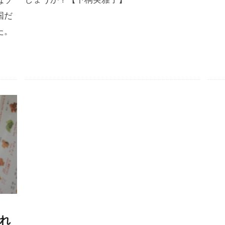
国だ
た。
れ