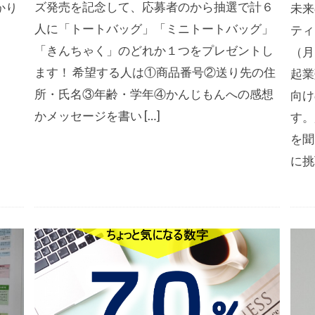
ズ発売を記念して、応募者のから抽選で計６
かり
未来
人に「トートバッグ」「ミニトートバッグ」
ティ
「きんちゃく」のどれか１つをプレゼントし
（月
ます！ 希望する人は①商品番号②送り先の住
起業
所・氏名③年齢・学年④かんじもんへの感想
向け
かメッセージを書い […]
す。
を聞
に挑