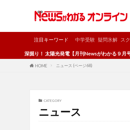
カテゴリー
注目キーワード
中学受験
疑問氷解
スク
深掘り！ 太陽光発電【月刊Newsがわかる９月号】
ニュース (ページ68)
HOME
CATEGORY
ニュース