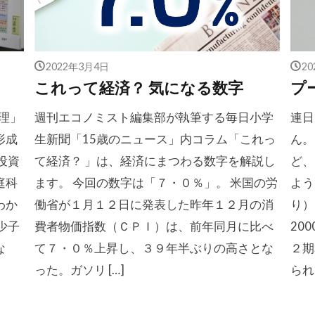
2022年3月4日
2
これって経済？ 気になる数字
プ
理」
週刊エコノミスト編集部が執筆する毎日小学
連日
形成
生新聞「15歳のニュース」内コラム「これっ
ん。
投資
て経済？ 」は、経済にまつわる数字を解説し
ど、
庭科
ます。 今回の数字は「７・０％」。 米国の労
よう
わか
働省が１月１２日に発表した昨年１２月の消
り）
少子
費者物価指数（ＣＰＩ）は、前年同月に比べ
20
な
て７・０％上昇し、３９年半ぶりの高さとな
２期
った。ガソリ […]
られ