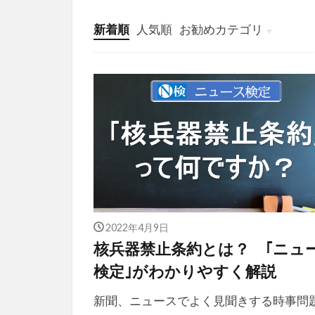
新着順
人気順
お勧めカテゴリ
投稿
学び
マンガ
電子書籍
2022年4月9日
核兵器禁止条約とは？ ｢ニュ
検定｣がわかりやすく解説
新聞、ニュースでよく見聞きする時事問